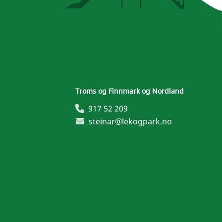
Troms og Finnmark og Nordland
917 52 209
steinar@lekogpark.no