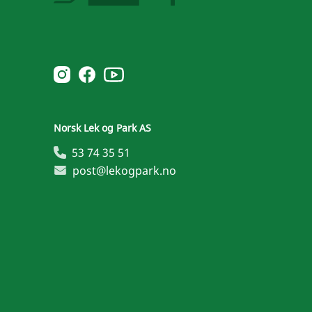
Norsk Leg & Park youtube
Norsk Leg & Park instagram
Norsk Leg & Park facebook
Norsk Lek og Park AS
53 74 35 51
post@lekogpark.no