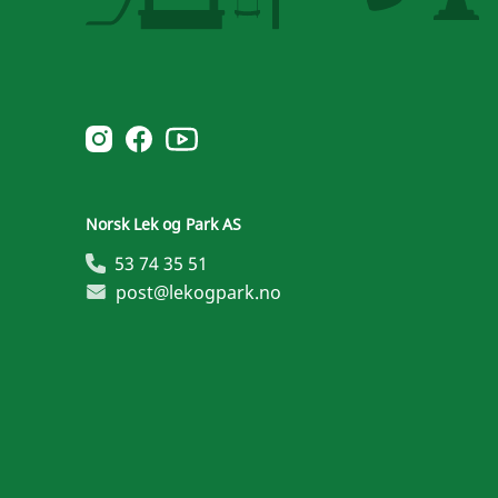
Norsk Leg & Park youtube
Norsk Leg & Park instagram
Norsk Leg & Park facebook
Norsk Lek og Park AS
53 74 35 51
post@lekogpark.no