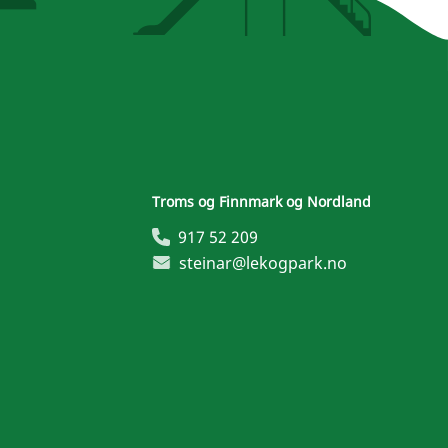
Troms og Finnmark og Nordland
917 52 209
steinar@lekogpark.no