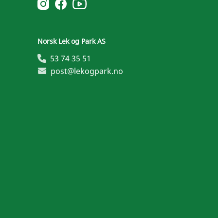
Norsk Leg & Park youtube
Norsk Leg & Park instagram
Norsk Leg & Park facebook
Norsk Lek og Park AS
53 74 35 51
post@lekogpark.no