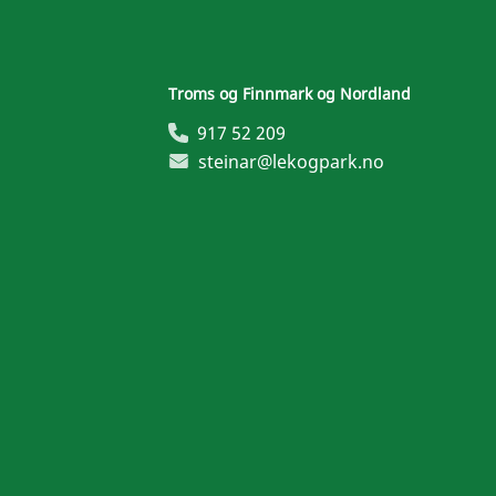
Troms og Finnmark og Nordland
917 52 209
steinar@lekogpark.no