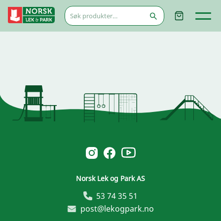
Søk
etter:
Norsk Leg & Park youtube
Norsk Leg & Park instagram
Norsk Leg & Park facebook
Norsk Lek og Park AS
53 74 35 51
post@lekogpark.no