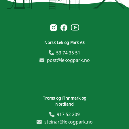
Norsk Leg & Park youtube
Norsk Leg & Park instagram
Norsk Leg & Park facebook
Norsk Lek og Park AS
53 74 35 51
post@lekogpark.no
Troms og Finnmark og
Nordland
917 52 209
steinar@lekogpark.no