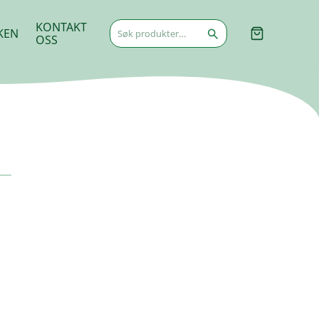
Søk
KONTAKT
KEN
etter:
OSS