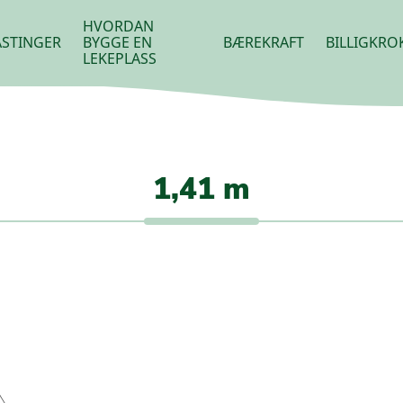
HVORDAN
STINGER
BYGGE EN
BÆREKRAFT
BILLIGKRO
LEKEPLASS
1,41 m