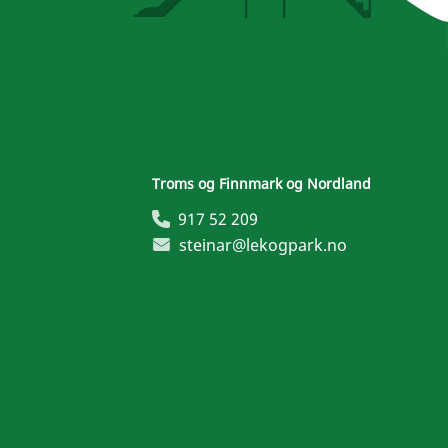
Troms og Finnmark og Nordland
917 52 209
steinar@lekogpark.no