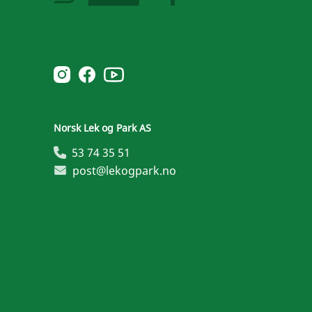
Norsk Leg & Park youtube
Norsk Leg & Park instagram
Norsk Leg & Park facebook
Norsk Lek og Park AS
53 74 35 51
post@lekogpark.no