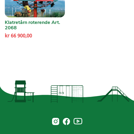
Klatretårn roterende Art.
2068
kr
66 900,00
Norsk Leg & Park youtube
Norsk Leg & Park instagram
Norsk Leg & Park facebook