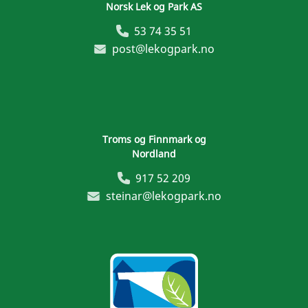
Norsk Lek og Park AS
53 74 35 51
post@lekogpark.no
Troms og Finnmark og
Nordland
917 52 209
steinar@lekogpark.no