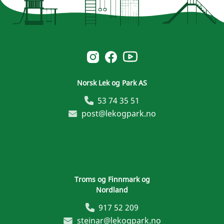
Norsk Leg & Park youtube
Norsk Leg & Park instagram
Norsk Leg & Park facebook
Norsk Lek og Park AS
53 74 35 51
post@lekogpark.no
Troms og Finnmark og
Nordland
917 52 209
steinar@lekogpark.no