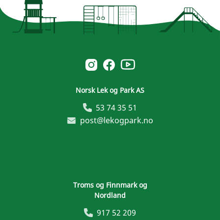
Norsk Leg & Park youtube
Norsk Leg & Park instagram
Norsk Leg & Park facebook
Norsk Lek og Park AS
53 74 35 51
post@lekogpark.no
Troms og Finnmark og
Nordland
917 52 209