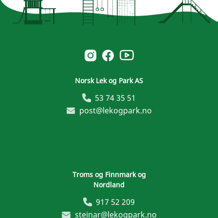
Norsk Leg & Park youtube
Norsk Leg & Park instagram
Norsk Leg & Park facebook
Norsk Lek og Park AS
53 74 35 51
post@lekogpark.no
Troms og Finnmark og
Nordland
917 52 209
steinar@lekogpark.no