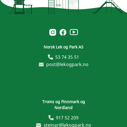
Norsk Leg & Park youtube
Norsk Leg & Park instagram
Norsk Leg & Park facebook
Norsk Lek og Park AS
53 74 35 51
post@lekogpark.no
Troms og Finnmark og
Nordland
917 52 209
steinar@lekogpark.no