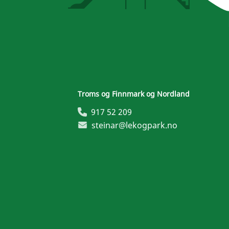
Troms og Finnmark og Nordland
917 52 209
steinar@lekogpark.no