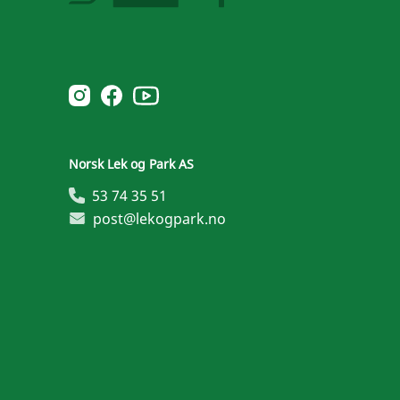
Norsk Leg & Park youtube
Norsk Leg & Park instagram
Norsk Leg & Park facebook
Norsk Lek og Park AS
53 74 35 51
post@lekogpark.no