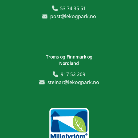
53 74 35 51
post@lekogpark.no
Troms og Finnmark og
Nordland
917 52 209
steinar@lekogpark.no