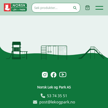
Søk
etter:
Norsk Leg & Park youtube
Norsk Leg & Park instagram
Norsk Leg & Park facebook
Norsk Lek og Park AS
53 74 35 51
post@lekogpark.no