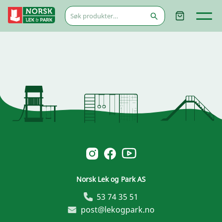
Søk
etter:
Norsk Leg & Park youtube
Norsk Leg & Park instagram
Norsk Leg & Park facebook
Norsk Lek og Park AS
53 74 35 51
post@lekogpark.no