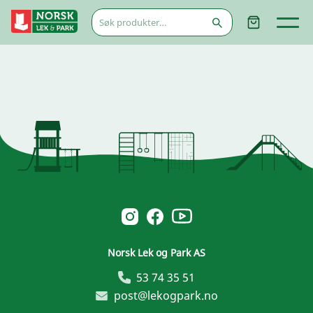
Søk
etter:
Norsk Leg & Park youtube
Norsk Leg & Park instagram
Norsk Leg & Park facebook
Norsk Lek og Park AS
53 74 35 51
post@lekogpark.no