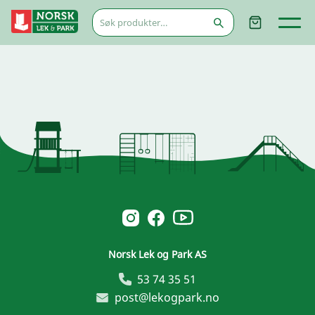
Søk
etter:
Norsk Leg & Park youtube
Norsk Leg & Park instagram
Norsk Leg & Park facebook
Norsk Lek og Park AS
53 74 35 51
post@lekogpark.no