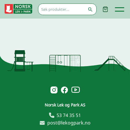
Søk
etter:
Norsk Leg & Park youtube
Norsk Leg & Park instagram
Norsk Leg & Park facebook
Norsk Lek og Park AS
53 74 35 51
post@lekogpark.no