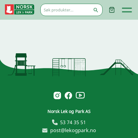
Søk
etter:
Norsk Leg & Park youtube
Norsk Leg & Park instagram
Norsk Leg & Park facebook
Norsk Lek og Park AS
53 74 35 51
post@lekogpark.no