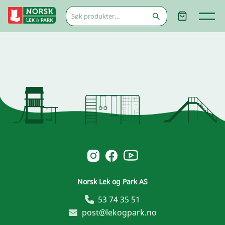
Søk
etter:
Norsk Leg & Park youtube
Norsk Leg & Park instagram
Norsk Leg & Park facebook
Norsk Lek og Park AS
53 74 35 51
post@lekogpark.no