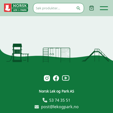
Søk
etter:
Norsk Leg & Park youtube
Norsk Leg & Park instagram
Norsk Leg & Park facebook
Norsk Lek og Park AS
53 74 35 51
post@lekogpark.no