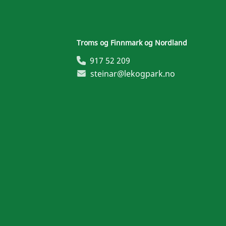
Troms og Finnmark og Nordland
917 52 209
steinar@lekogpark.no