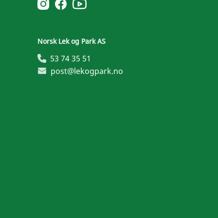
Norsk Leg & Park youtube
Norsk Leg & Park instagram
Norsk Leg & Park facebook
Norsk Lek og Park AS
53 74 35 51
post@lekogpark.no