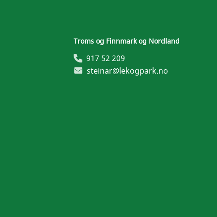
Troms og Finnmark og Nordland
917 52 209
steinar@lekogpark.no