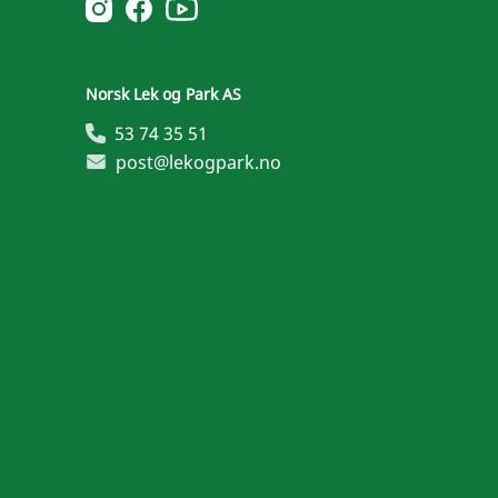
Norsk Leg & Park youtube
Norsk Leg & Park instagram
Norsk Leg & Park facebook
Norsk Lek og Park AS
53 74 35 51
post@lekogpark.no