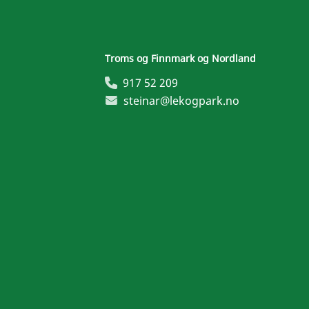
Troms og Finnmark og Nordland
917 52 209
steinar@lekogpark.no