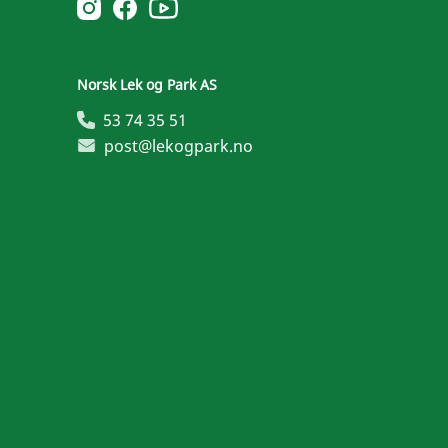
Norsk Leg & Park youtube
Norsk Leg & Park instagram
Norsk Leg & Park facebook
Norsk Lek og Park AS
53 74 35 51
post@lekogpark.no