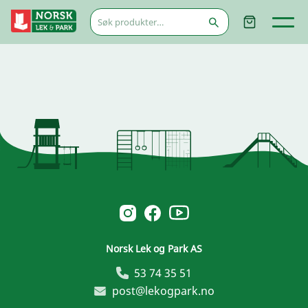
Søk
etter:
Norsk Leg & Park youtube
Norsk Leg & Park instagram
Norsk Leg & Park facebook
Norsk Lek og Park AS
53 74 35 51
post@lekogpark.no