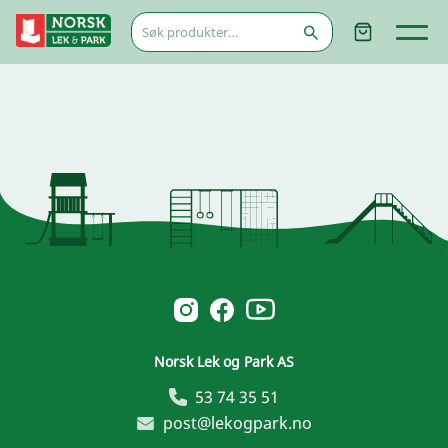
Søk
etter:
Norsk Leg & Park youtube
Norsk Leg & Park instagram
Norsk Leg & Park facebook
Norsk Lek og Park AS
53 74 35 51
post@lekogpark.no