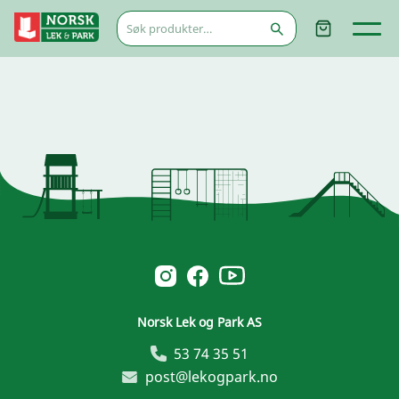
Søk
etter:
Norsk Leg & Park youtube
Norsk Leg & Park instagram
Norsk Leg & Park facebook
Norsk Lek og Park AS
53 74 35 51
post@lekogpark.no