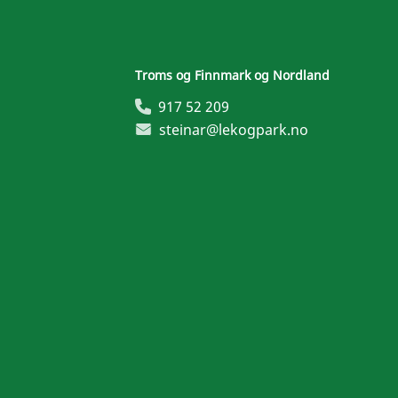
Troms og Finnmark og Nordland
917 52 209
steinar@lekogpark.no