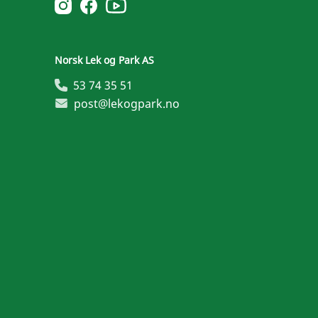
Norsk Leg & Park youtube
Norsk Leg & Park instagram
Norsk Leg & Park facebook
Norsk Lek og Park AS
53 74 35 51
post@lekogpark.no