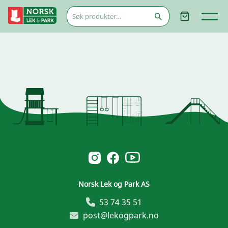
Søk
etter:
Norsk Leg & Park youtube
Norsk Leg & Park instagram
Norsk Leg & Park facebook
Norsk Lek og Park AS
53 74 35 51
post@lekogpark.no