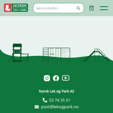
Søk
etter:
Norsk Leg & Park youtube
Norsk Leg & Park instagram
Norsk Leg & Park facebook
Norsk Lek og Park AS
53 74 35 51
post@lekogpark.no