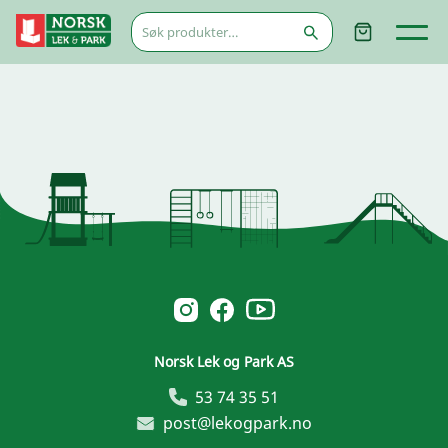
Søk
etter:
Norsk Leg & Park youtube
Norsk Leg & Park instagram
Norsk Leg & Park facebook
Norsk Lek og Park AS
53 74 35 51
post@lekogpark.no