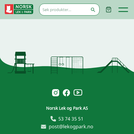
Søk
etter:
Norsk Leg & Park youtube
Norsk Leg & Park instagram
Norsk Leg & Park facebook
Norsk Lek og Park AS
53 74 35 51
post@lekogpark.no