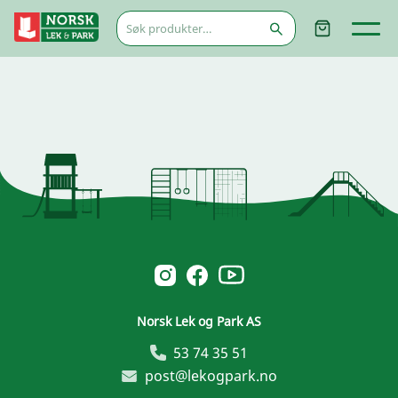
Søk
etter:
Norsk Leg & Park youtube
Norsk Leg & Park instagram
Norsk Leg & Park facebook
Norsk Lek og Park AS
53 74 35 51
post@lekogpark.no