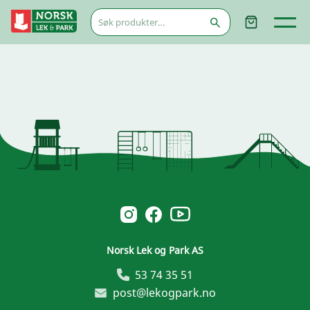
Søk
etter:
Norsk Leg & Park youtube
Norsk Leg & Park instagram
Norsk Leg & Park facebook
Norsk Lek og Park AS
53 74 35 51
post@lekogpark.no