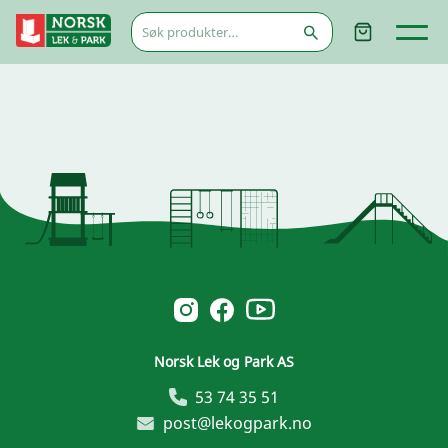
Søk
etter:
Norsk Leg & Park youtube
Norsk Leg & Park instagram
Norsk Leg & Park facebook
Norsk Lek og Park AS
53 74 35 51
post@lekogpark.no