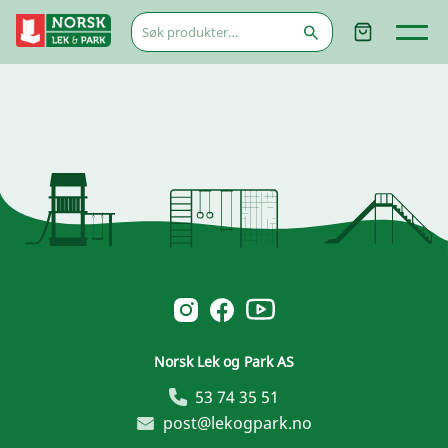
Søk
etter:
Norsk Leg & Park youtube
Norsk Leg & Park instagram
Norsk Leg & Park facebook
Norsk Lek og Park AS
53 74 35 51
post@lekogpark.no