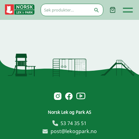
Søk
etter:
Norsk Leg & Park youtube
Norsk Leg & Park instagram
Norsk Leg & Park facebook
Norsk Lek og Park AS
53 74 35 51
post@lekogpark.no