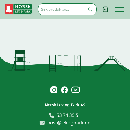
Søk
etter:
Norsk Leg & Park youtube
Norsk Leg & Park instagram
Norsk Leg & Park facebook
Norsk Lek og Park AS
53 74 35 51
post@lekogpark.no