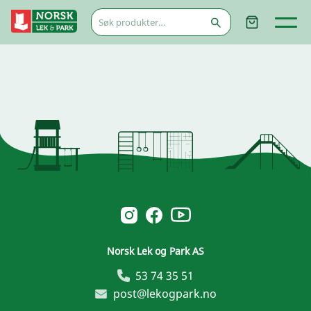
Søk
etter:
Norsk Leg & Park youtube
Norsk Leg & Park instagram
Norsk Leg & Park facebook
Norsk Lek og Park AS
53 74 35 51
post@lekogpark.no