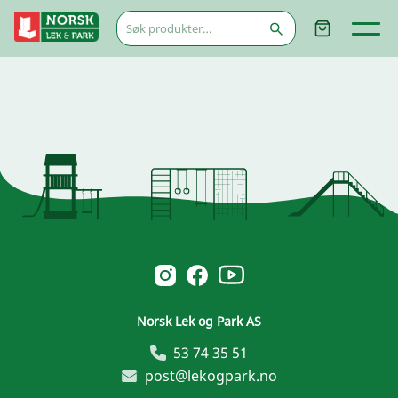
Søk
etter:
Norsk Leg & Park youtube
Norsk Leg & Park instagram
Norsk Leg & Park facebook
Norsk Lek og Park AS
53 74 35 51
post@lekogpark.no